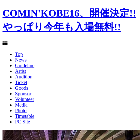
COMIN'KOBE16、開催決定!!
やっぱり今年も入場無料!!
Top
News
Guideline
Artist
Audition
Ticket
Goods
Sponsor
Volunteer
Media
Photo
Timetable
PC Site